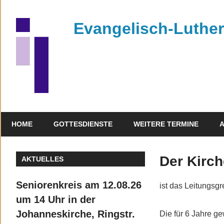
Zum
Inhalt
Evangelisch-Luthe
springen
Kirchengemeinde
Rehau
HOME
GOTTESDIENSTE
WEITERE TERMINE
A
Gottesdienste
Kontakt
Aktivitäten
Der Kirc
AKTUELLES
Seniorenkreis am 12.08.26
ist das Leitungs
um 14 Uhr in der
Johanneskirche, Ringstr.
Die für 6 Jahre g