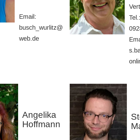
Ver
Email:
Tel.
busch_wurlitz@
092
web.de
Ema
s.b
onl
Angelika
St
Hoffmann
M