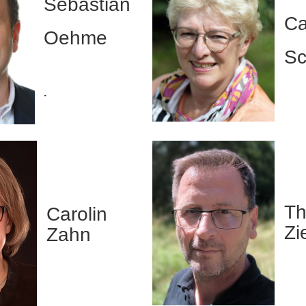
Sebastian
Ca
Oehme
Sc
.
T
Carolin
Zi
Zahn