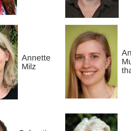
An
Annette
M
Milz
th