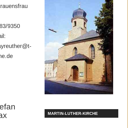
trauensfrau
:
83/9350
il:
ayreuther@t-
ine.de
efan
ax
MARTIN-LUTHER-KIRCHE