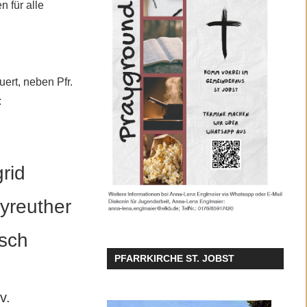
n für alle
ert, neben Pfr.
:
grid
yreuther
isch
PFARRKIRCHE ST. JOBST
lv.