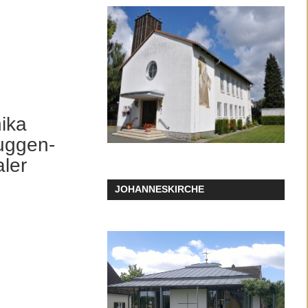
ika
uggen-
aler
JOHANNESKIRCHE