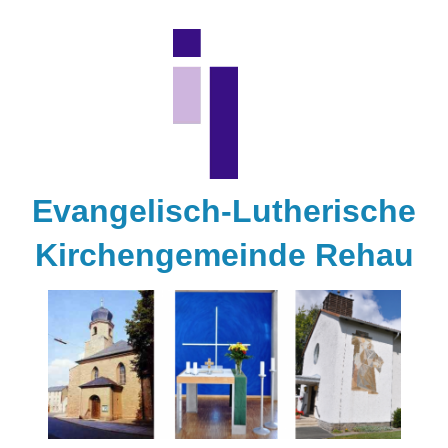
Zum
Inhalt
springen
Evangelisch-Lutherische
Kirchengemeinde Rehau
Kirchengemeinde
Rehau
Gottesdienste
Kontakt
Aktivitäten