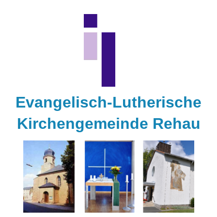
Zum
Inhalt
springen
Evangelisch-Lutherische
Kirchengemeinde Rehau
Kirchengemeinde
Rehau
Gottesdienste
Kontakt
Aktivitäten