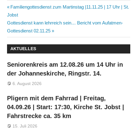
Beitragsnavigation
Vorheriger
Familiengottesdienst zum Martinstag |11.11.25 | 17 Uhr | St.
Beitrag:
Jobst
Nächster
Gottesdienst kann lehrreich sein… Bericht vom Aufatmen-
Beitrag:
Gottesdienst 02.11.25
AKTUELLES
Seniorenkreis am 12.08.26 um 14 Uhr in
der Johanneskirche, Ringstr. 14.
6. August 2026
Pligern mit dem Fahrrad | Freitag,
04.09.26 | Start: 17:30, Kirche St. Jobst |
Fahrstrecke ca. 35 km
15. Juli 2026