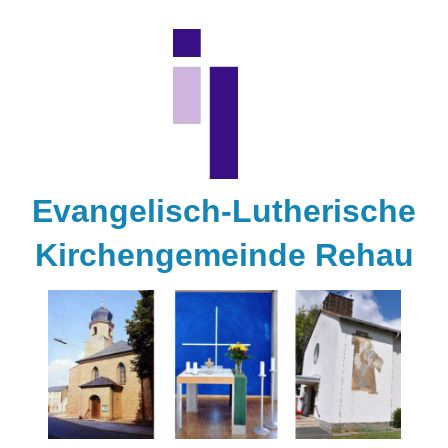
Zum
Inhalt
springen
Evangelisch-Lutherische
Kirchengemeinde Rehau
Kirchengemeinde
Rehau
Gottesdienste
Kontakt
Aktivitäten