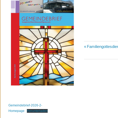
Beitragsn
Vorheriger
Familiengottesdie
Beitrag:
Gemeindebrief-2026-2-
Homepage
Herunterladen