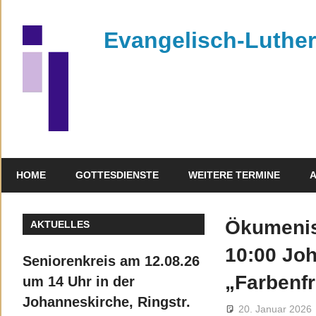
Zum
Inhalt
Evangelisch-Luthe
springen
Kirchengemeinde
Rehau
HOME
GOTTESDIENSTE
WEITERE TERMINE
A
Gottesdienste
Kontakt
Aktivitäten
Ökumenisc
AKTUELLES
10:00 Joh
Seniorenkreis am 12.08.26
„Farbenf
um 14 Uhr in der
Johanneskirche, Ringstr.
20. Januar 2026