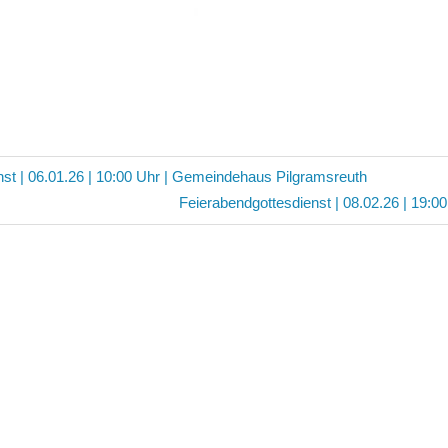
avigation
nst | 06.01.26 | 10:00 Uhr | Gemeindehaus Pilgramsreuth
Nächster
Feierabendgottesdienst | 08.02.26 | 19:
Beitrag: